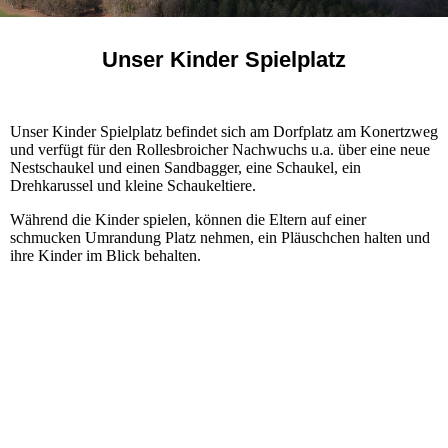
Unser Kinder Spielplatz
Unser Kinder Spielplatz befindet sich am Dorfplatz am Konertzweg
und verfügt für den Rollesbroicher Nachwuchs u.a. über eine neue
Nestschaukel und einen Sandbagger, eine Schaukel, ein
Drehkarussel und kleine Schaukeltiere.
Während die Kinder spielen, können die Eltern auf einer
schmucken Umrandung Platz nehmen, ein Pläuschchen halten und
ihre Kinder im Blick behalten.