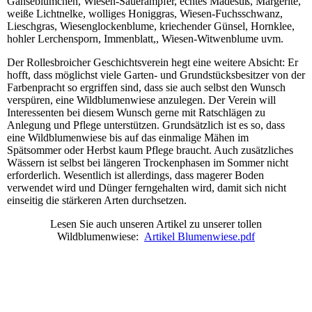
Gänseblümchen, Wiesen-Sauerampfer, echtes Mädesüß, Margerite,
weiße Lichtnelke, wolliges Honiggras, Wiesen-Fuchsschwanz,
Lieschgras, Wiesenglockenblume, kriechender Günsel, Hornklee,
hohler Lerchensporn, Immenblatt,, Wiesen-Witwenblume uvm.
Der Rollesbroicher Geschichtsverein hegt eine weitere Absicht: Er
hofft, dass möglichst viele Garten- und Grundstücksbesitzer von der
Farbenpracht so ergriffen sind, dass sie auch selbst den Wunsch
verspüren, eine Wildblumenwiese anzulegen. Der Verein will
Interessenten bei diesem Wunsch gerne mit Ratschlägen zu
Anlegung und Pflege unterstützen. Grundsätzlich ist es so, dass
eine Wildblumenwiese bis auf das einmalige Mähen im
Spätsommer oder Herbst kaum Pflege braucht. Auch zusätzliches
Wässern ist selbst bei längeren Trockenphasen im Sommer nicht
erforderlich. Wesentlich ist allerdings, dass magerer Boden
verwendet wird und Dünger ferngehalten wird, damit sich nicht
einseitig die stärkeren Arten durchsetzen.
Lesen Sie auch unseren Artikel zu unserer tollen
Wildblumenwiese:
Artikel Blumenwiese.pdf